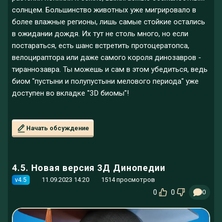
солнцем. Большинство животных уже мигрировало в
более влажные регионы, лишь самые стойкие остались
в ожидании дождя. Их тут не столь много, но если
постараться, есть шанс встретить протоцератопса,
велоцираптора или даже самого короля динозавров -
тираннозавра. Ты можешь и сам в этом убедиться, ведь
биом "пустыни и полупустыни мелового периода" уже
доступен во вкладке "3D биомы"!
Начать обсуждение
4.5. Новая версия 3Д Динопедии
v4.5
11.09.2023 14:20
1514 просмотров
0
0
0