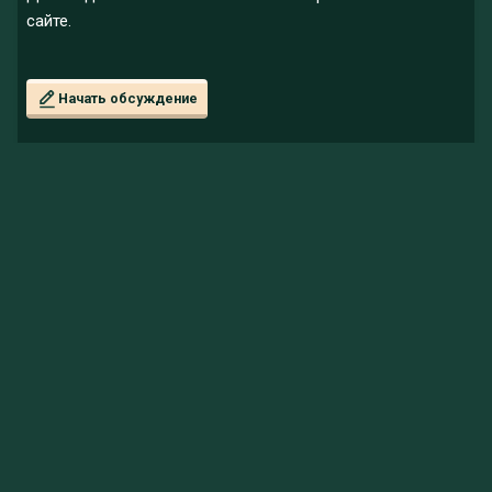
сайте.
Начать обсуждение
Новый 3D биом - тайга мелового периода
v4.4
05.09.2023 17:46
2202 просмотров
0
0
0