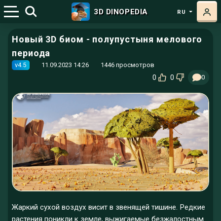
3D DINOPEDIA
RU
Новый 3D биом - полупустыня мелового
периода
v4.5
11.09.2023 14:26
1446 просмотров
0
0
0
Жаркий сухой воздух висит в звенящей тишине. Редкие
растения поникли к земле, выжигаемые безжалостным